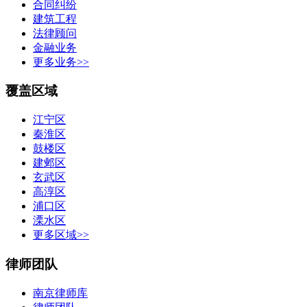
合同纠纷
建筑工程
法律顾问
金融业务
更多业务>>
覆盖区域
江宁区
秦淮区
鼓楼区
建邺区
玄武区
高淳区
浦口区
溧水区
更多区域>>
律师团队
南京律师库