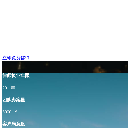
雨花台区铁心桥附近律
立即免费咨询
律师执业年限
20
+年
团队办案量
3000
+件
客户满意度