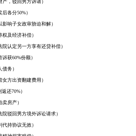
财产，驳回男方诉请）
后各分50%）
以影响子女政审胁迫和解）
养权及经济补偿）
法院认定另一方享有还贷补偿）
诉获60%份额）
人债务）
偿女方出资翻建费用）
返还70%）
拍卖房产）
法院驳回男方境外诉讼请求）
判代持协议无效）