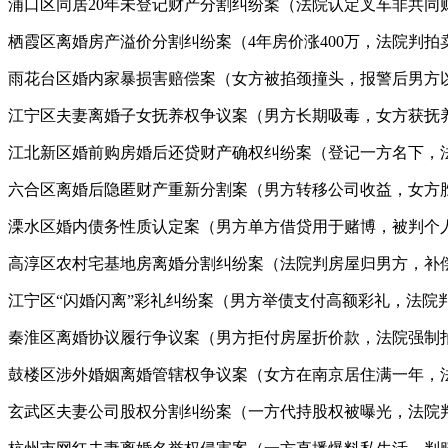
浦口区同居20年未登记财产分割纠纷案（法院认定叉车非共同
栖霞区离婚房产溢价分割纠纷案（4年房价涨400万，法院判拍卖
雨花台区婚内家暴损害赔偿案（女方被掐颈撞头，报警后男方
江宁区夫妻离婚子女抚养权争议案（男方长期吸毒，女方获抚
江北新区婚前购房婚后还贷财产确权纠纷案（登记一方名下，
六合区离婚后隐匿财产重新分割案（男方转移公司收益，女方胜
溧水区婚内债务性质认定案（男方单方借贷用于赌博，被判个
高淳区农村宅基地房离婚分割纠纷案（法院判房屋归男方，补
江宁区“闪婚闪离”彩礼纠纷案（男方举债支付高额彩礼，法院判
秦淮区离婚协议履行争议案（男方拒付房屋折价款，法院强制
鼓楼区涉外婚姻离婚管辖权争议案（女方在南京居住满一年，
玄武区夫妻公司股权分割纠纷案（一方代持股权被曝光，法院