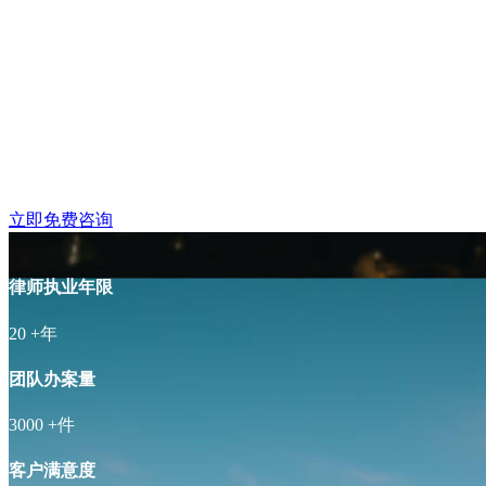
玄武区丹凤街附近律师
立即免费咨询
律师执业年限
20
+年
团队办案量
3000
+件
客户满意度