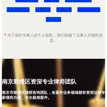
工作态度端正
认真负责
收费合理
律师很有效率
尽心尽力
*
为了保护当事人的个人隐私，我们隐藏了当事人关键性信
息。
南京鼓楼区资深专业律师团队
南京市鼓楼区律师咨询团队，各案件业务领域都有资深法律专
家领衔办案，专办疑难案件。