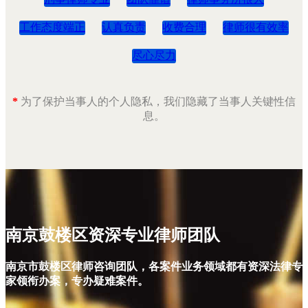
工作态度端正
认真负责
收费合理
律师很有效率
尽心尽力
*
为了保护当事人的个人隐私，我们隐藏了当事人关键性信
息。
南京鼓楼区资深专业律师团队
南京市鼓楼区律师咨询团队，各案件业务领域都有资深法律专
家领衔办案，专办疑难案件。