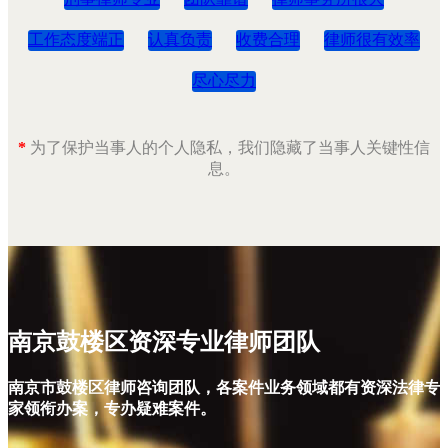
工作态度端正
认真负责
收费合理
律师很有效率
尽心尽力
*
为了保护当事人的个人隐私，我们隐藏了当事人关键性信
息。
南京鼓楼区资深专业律师团队
南京市鼓楼区律师咨询团队，各案件业务领域都有资深法律专
家领衔办案，专办疑难案件。