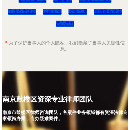
工作态度端正
认真负责
收费合理
律师很有效率
尽心尽力
*
为了保护当事人的个人隐私，我们隐藏了当事人关键性信
息。
南京鼓楼区资深专业律师团队
南京市鼓楼区律师咨询团队，各案件业务领域都有资深法律专
家领衔办案，专办疑难案件。