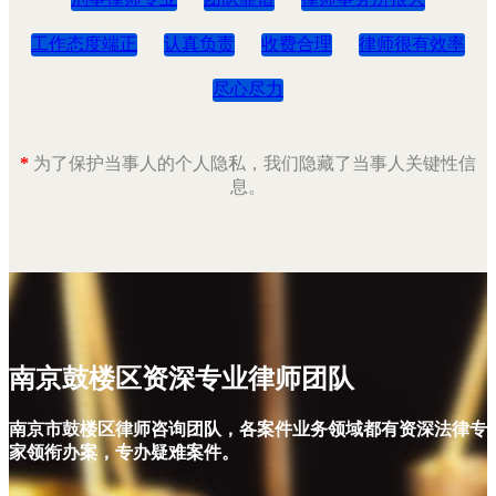
工作态度端正
认真负责
收费合理
律师很有效率
尽心尽力
*
为了保护当事人的个人隐私，我们隐藏了当事人关键性信
息。
南京鼓楼区资深专业律师团队
南京市鼓楼区律师咨询团队，各案件业务领域都有资深法律专
家领衔办案，专办疑难案件。