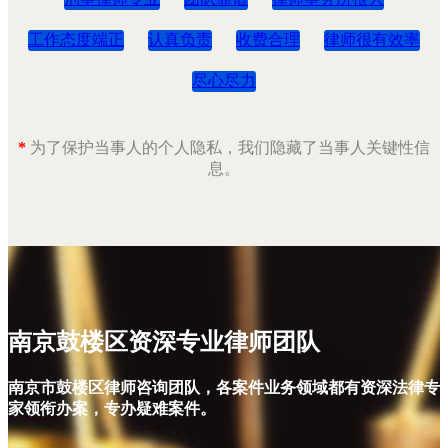
工作态度端正
认真负责
收费合理
律师很有效率
尽心尽力
*
为了保护当事人的个人隐私，我们隐藏了当事人关键性信
息。
南京鼓楼区资深专业律师团队
南京市鼓楼区律师咨询团队，各案件业务领域都有资深法律专
家领衔办案，专办疑难案件。