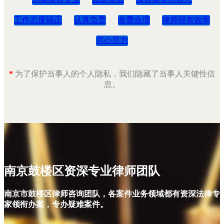
工作态度端正
认真负责
收费合理
律师很有效率
尽心尽力
*
为了保护当事人的个人隐私，我们隐藏了当事人关键性信
息。
南京鼓楼区资深专业律师团队
南京市鼓楼区律师咨询团队，各案件业务领域都有资深法律专
家领衔办案，专办疑难案件。