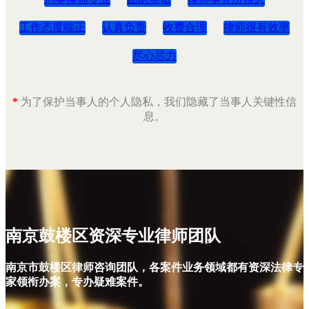
工作态度端正
认真负责
收费合理
律师很有效率
尽心尽力
*
为了保护当事人的个人隐私，我们隐藏了当事人关键性信
息。
南京鼓楼区资深专业律师团队
南京市鼓楼区律师咨询团队，各案件业务领域都有资深法律专
家领衔办案，专办疑难案件。